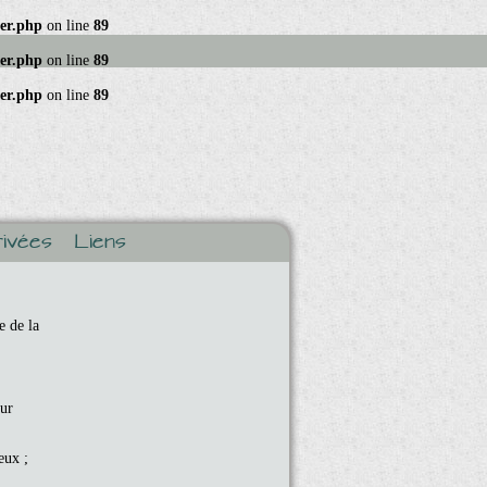
ger.php
on line
89
ger.php
on line
89
ger.php
on line
89
ivées
Liens
e de la
eur
eux ;