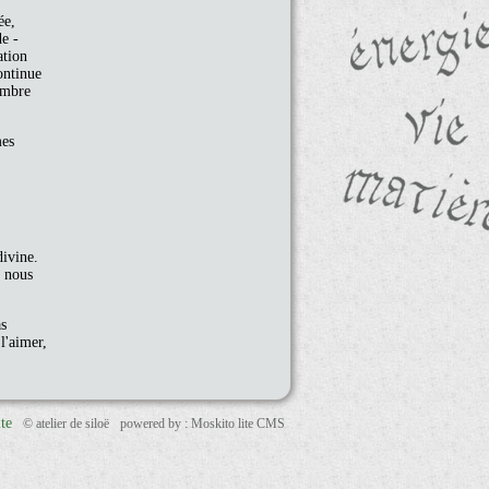
ée,
de -
ation
ontinue
ombre
mes
divine.
t nous
as
l'aimer,
ite
© atelier de siloë
powered by : Moskito lite CMS