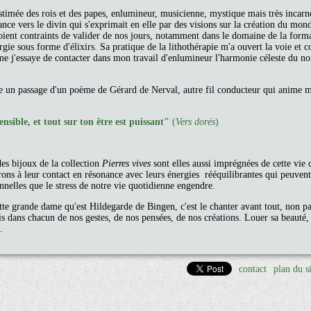
estimée des rois et des papes, enlumineur, musicienne, mystique mais très incarn
iance vers le divin qui s'exprimait en elle par des visions sur la création du mon
voient contraints de valider de nos jours, notamment dans le domaine de la form
rgie sous forme d'élixirs. Sa pratique de la lithothérapie m'a ouvert la voie et c
me j'essaye de contacter dans mon travail d'enlumineur l'harmonie céleste du n
e un passage d'un poème de Gérard de Nerval, autre fil conducteur qui anime 
ensible, et tout sur ton être est puissant"
(
Vers dorés
)
des bijoux de la collection
Pierres vives
sont elles aussi imprégnées de cette vie 
ns à leur contact en résonance avec leurs énergies rééquilibrantes qui peuven
nnelles que le stress de notre vie quotidienne engendre.
tte grande dame qu'est Hildegarde de Bingen, c'est le chanter avant tout, non p
dans chacun de nos gestes, de nos pensées, de nos créations. Louer sa beauté, 
.
contact
plan du s