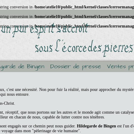
 string conversion in
/home/atelie10/public_html/kernel/classes/lcerrormana
 string conversion in
/home/atelie10/public_html/kernel/classes/lcerrormana
 string conversion in
/home/atelie10/public_html/kernel/classes/lcerrormana
egarde de Bingen
Dossier de presse
Ventes pr
x, c'est une nécessité. Non pour fuir la réalité, mais pour approcher du mystèr
 qui nous entoure.
us-Christ.
ant, réceptif, que nous portons sur les autres et le monde agit comme un catalys
illeur en chacun de nous, capable de lutter contre nos ténèbres.
 sont engagés sur ce chemin peut nous guider.
Hildegarde de Bingen
est l'un d'
e voyage dans mon "pèlerinage de vie humaine".