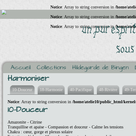
Notice
: Array to string conversion in
/home/ateli
Notice
: Array to string conversion in
/home/ateli
Notice
: Array to string conversion in
/home/ateli
Accueil
Collections
Hildegarde de Bingen
Harmoniser
10-Douceur
18-Harmonie
40-Pacifique
48-Rivière
49-Ter
Notice
: Array to string conversion in
/home/atelie10/public_html/kernel
10-Douceur
Amazonite - Citrine
Tranquillise et apaise - Compassion et douceur - Calme les tensions
Chakra : cœur, gorge et plexus solaire