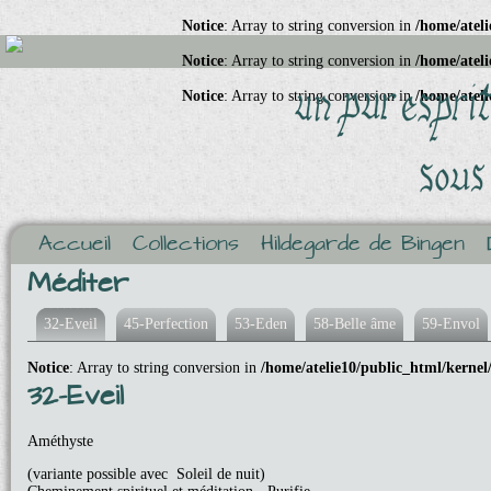
Notice
: Array to string conversion in
/home/ateli
Notice
: Array to string conversion in
/home/ateli
Notice
: Array to string conversion in
/home/ateli
Accueil
Collections
Hildegarde de Bingen
Méditer
32-Eveil
45-Perfection
53-Eden
58-Belle âme
59-Envol
Notice
: Array to string conversion in
/home/atelie10/public_html/kernel
32-Eveil
Améthyste
(variante possible avec Soleil de nuit)