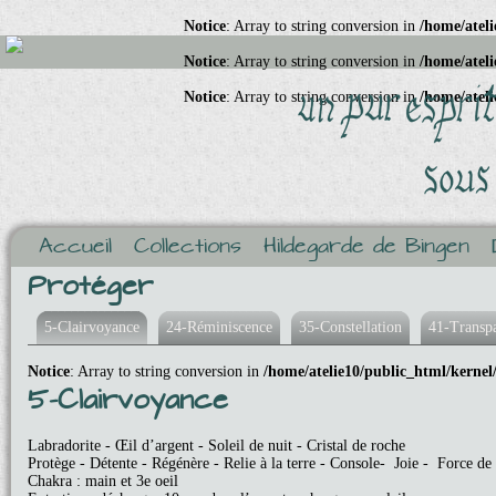
Notice
: Array to string conversion in
/home/ateli
Notice
: Array to string conversion in
/home/ateli
Notice
: Array to string conversion in
/home/ateli
Accueil
Collections
Hildegarde de Bingen
Protéger
5-Clairvoyance
24-Réminiscence
35-Constellation
41-Transp
Notice
: Array to string conversion in
/home/atelie10/public_html/kernel
5-Clairvoyance
Labradorite - Œil d’argent - Soleil de nuit - Cristal de roche
Protège - Détente - Régénère - Relie à la terre - Console- Joie - Force de
Chakra : main et 3e oeil