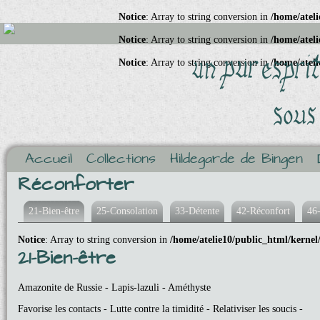
Notice
: Array to string conversion in
/home/ateli
Notice
: Array to string conversion in
/home/ateli
Notice
: Array to string conversion in
/home/ateli
Accueil
Collections
Hildegarde de Bingen
Réconforter
21-Bien-être
25-Consolation
33-Détente
42-Réconfort
46-
Notice
: Array to string conversion in
/home/atelie10/public_html/kernel
21-Bien-être
Amazonite de Russie - Lapis-lazuli - Améthyste
Favorise les contacts - Lutte contre la timidité - Relativiser les soucis -